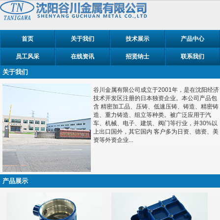
首页
关于我们
技术展示
产品中心
员工风采
在线资讯
招贤纳士
联系我们
关于我们
谷川金属有限公司成立于2001年，是在沈阳经济
技术开发区注册的日本独资企业。本公司产品包
含 精密加工品、压铸、低速压铸、铸造、精密铸
造、重力铸造、组立等种类。被广泛应用于汽
车、机械、电子、建筑、阀门等行业，并30%以
上出口国外，其它国内 客户多为日资、德资、美
资等外资企业...
产品展示